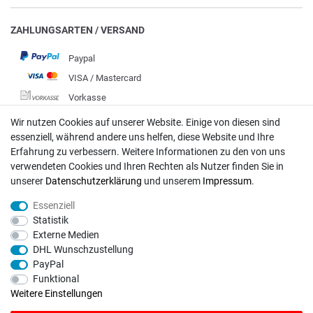
ZAHLUNGSARTEN / VERSAND
Paypal
VISA / Mastercard
Vorkasse
DHL
Wir nutzen Cookies auf unserer Website. Einige von diesen sind
essenziell, während andere uns helfen, diese Website und Ihre
Deutsche Post
Erfahrung zu verbessern. Weitere Informationen zu den von uns
verwendeten Cookies und Ihren Rechten als Nutzer finden Sie in
Bei Fragen wenden Sie sich direkt an unser Service-Team.
unserer
Daten­schutz­erklärung
und unserem
Impressum
.
Montag - Freitag, 09:00 - 18:00
Essenziell
info@rasentraktoren-motoren.de
Statistik
Externe Medien
MA-Versand GmbH, 53925 Kall, In der Laach 1-3
DHL Wunschzustellung
PayPal
Funktional
Weitere Einstellungen