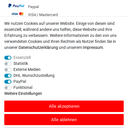
Paypal
VISA / Mastercard
Vorkasse
Wir nutzen Cookies auf unserer Website. Einige von diesen sind
essenziell, während andere uns helfen, diese Website und Ihre
DHL
Erfahrung zu verbessern. Weitere Informationen zu den von uns
Deutsche Post
verwendeten Cookies und Ihren Rechten als Nutzer finden Sie in
unserer
Daten­schutz­erklärung
und unserem
Impressum
.
Bei Fragen wenden Sie sich direkt an unser Service-Team.
Essenziell
Montag - Freitag, 09:00 - 18:00
Statistik
Externe Medien
info@rasentraktoren-motoren.de
DHL Wunschzustellung
PayPal
MA-Versand GmbH, 53925 Kall, In der Laach 1-3
Funktional
Weitere Einstellungen
Alle akzeptieren
Unser Unternehmen sammelt über den unabhängigen Dienstleister
SHOPVOTE Bewertungen. SHOPVOTE setzt automatische und manuelle
Alle ablehnen
Maßnahmen ein, um Bewertungen zu verifizieren.
Informationen zur Echtheit
von Kundenbewertungen auf SHOPVOTE finden Sie hier
.