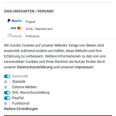
ZAHLUNGSARTEN / VERSAND
Paypal
VISA / Mastercard
Vorkasse
DHL
Wir nutzen Cookies auf unserer Website. Einige von diesen sind
essenziell, während andere uns helfen, diese Website und Ihre
Deutsche Post
Erfahrung zu verbessern. Weitere Informationen zu den von uns
verwendeten Cookies und Ihren Rechten als Nutzer finden Sie in
Bei Fragen wenden Sie sich direkt an unser Service-Team.
unserer
Daten­schutz­erklärung
und unserem
Impressum
.
Montag - Freitag, 09:00 - 18:00
Essenziell
info@rasentraktoren-motoren.de
Statistik
Externe Medien
MA-Versand GmbH, 53925 Kall, In der Laach 1-3
DHL Wunschzustellung
PayPal
Funktional
Weitere Einstellungen