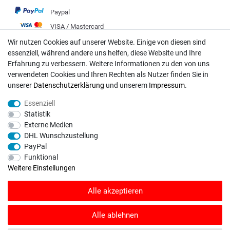
Paypal
VISA / Mastercard
Vorkasse
Wir nutzen Cookies auf unserer Website. Einige von diesen sind
essenziell, während andere uns helfen, diese Website und Ihre
DHL
Erfahrung zu verbessern. Weitere Informationen zu den von uns
Deutsche Post
verwendeten Cookies und Ihren Rechten als Nutzer finden Sie in
unserer
Daten­schutz­erklärung
und unserem
Impressum
.
Bei Fragen wenden Sie sich direkt an unser Service-Team.
Essenziell
Montag - Freitag, 09:00 - 18:00
Statistik
Externe Medien
info@rasentraktoren-motoren.de
DHL Wunschzustellung
PayPal
MA-Versand GmbH, 53925 Kall, In der Laach 1-3
Funktional
Weitere Einstellungen
Alle akzeptieren
Unser Unternehmen sammelt über den unabhängigen Dienstleister
SHOPVOTE Bewertungen. SHOPVOTE setzt automatische und manuelle
Alle ablehnen
Maßnahmen ein, um Bewertungen zu verifizieren.
Informationen zur Echtheit
von Kundenbewertungen auf SHOPVOTE finden Sie hier
.