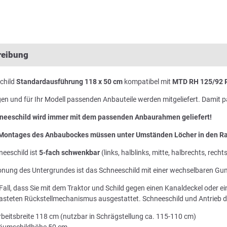
reibung
child
Standardausführung 118 x 50 cm
kompatibel mit
MTD RH 125/92 R
gen und für Ihr Modell passenden Anbauteile werden mitgeliefert. Damit 
neeschild wird immer mit dem passenden Anbaurahmen geliefert!
 Montages des Anbaubockes müssen unter Umständen Löcher in den Ra
eeschild ist
5-fach schwenkbar
(links, halblinks, mitte, halbrechts, rechts
onung des Untergrundes ist das Schneeschild mit einer wechselbaren Gu
Fall, dass Sie mit dem Traktor und Schild gegen einen Kanaldeckel oder ei
lasteten Rückstellmechanismus ausgestattet. Schneeschild und Antrieb 
rbeitsbreite 118 cm (nutzbar in Schrägstellung ca. 115-110 cm)
äumschildhöhe 50 cm