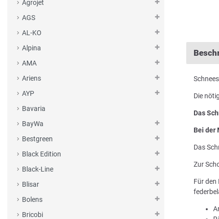
Agrojet
AGS
AL-KO
Alpina
Besch
AMA
Ariens
Schnees
AYP
Die nöti
Bavaria
Das Sch
BayWa
Bei der
Bestgreen
Das Schn
Black Edition
Zur Sch
Black-Line
Für den 
Blisar
federbe
Bolens
A
Bricobi
R