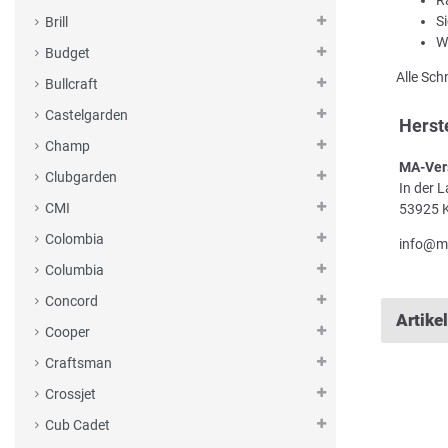
S
Brill
W
Budget
Alle Sch
Bullcraft
Castelgarden
Herst
Champ
MA-Ver
Clubgarden
In der 
CMI
53925 K
Colombia
info@m
Columbia
Concord
Artike
Cooper
Craftsman
Crossjet
Cub Cadet