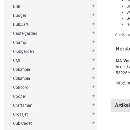
S
Brill
W
Budget
B
l
Bullcraft
Castelgarden
Alle Sch
Champ
Herst
Clubgarden
CMI
MA-Ver
In der 
Colombia
53925 K
Columbia
info@m
Concord
Cooper
Artike
Craftsman
Crossjet
Cub Cadet