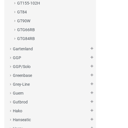
GT155-102H
GT84
GT90W
GTG66RB
GTG84RB
Gartenland
GGP
GGP/Solo
Greenbase
Grey-Line
Guem
Gutbrod
Hako
Hanseatic