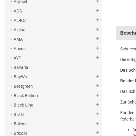
Agrojet
AGS
AL-KO
Alpina
Besch
AMA
Ariens
Schnees
AYP
Die nöti
Bavaria
Das Sch
BayWa
Bei der
Bestgreen
Das Schn
Black Edition
Zur Sch
Black-Line
Für den 
Blisar
federbe
Bolens
A
Bricobi
R