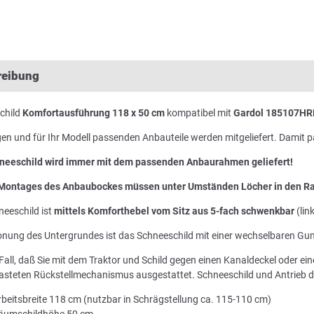
reibung
child
Komfortausführung 118 x 50 cm
kompatibel mit
Gardol 185107HRB
gen und für Ihr Modell passenden Anbauteile werden mitgeliefert. Damit 
neeschild wird immer mit dem passenden Anbaurahmen geliefert!
 Montages des Anbaubockes müssen unter Umständen Löcher in den Ra
eeschild ist
mittels Komforthebel vom Sitz aus 5-fach schwenkbar
(lin
onung des Untergrundes ist das Schneeschild mit einer wechselbaren Gu
Fall, daß Sie mit dem Traktor und Schild gegen einen Kanaldeckel oder ein
lasteten Rückstellmechanismus ausgestattet. Schneeschild und Antrieb 
rbeitsbreite 118 cm (nutzbar in Schrägstellung ca. 115-110 cm)
äumschildhöhe 50 cm