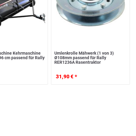
chine Kehrmaschine
Umlenkrolle Mähwerk (1 von 3)
96 cm passend für Rally
Ø108mm passend für Rally
RER1236A Rasentraktor
31,90 € *