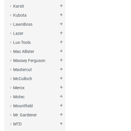
Karsit
Kubota
LawnBoss
Lazer
Lux-Tools
Mac Allister
Massey Ferguson
Mastercut
McCulloch
Merox
Motec
Mountfield
Mr. Gardener
MTD