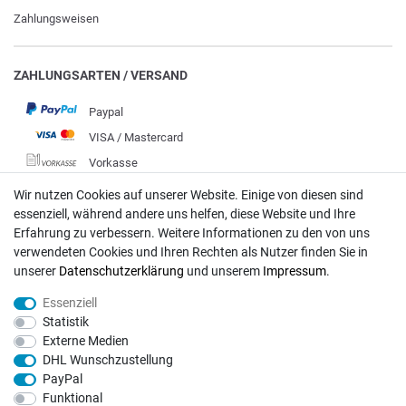
Zahlungsweisen
ZAHLUNGSARTEN / VERSAND
Paypal
VISA / Mastercard
Vorkasse
DHL
Wir nutzen Cookies auf unserer Website. Einige von diesen sind
essenziell, während andere uns helfen, diese Website und Ihre
Deutsche Post
Erfahrung zu verbessern. Weitere Informationen zu den von uns
verwendeten Cookies und Ihren Rechten als Nutzer finden Sie in
Bei Fragen wenden Sie sich direkt an unser Service-Team.
unserer
Daten­schutz­erklärung
und unserem
Impressum
.
Montag - Freitag, 09:00 - 18:00
Essenziell
info@rasentraktoren-motoren.de
Statistik
Externe Medien
MA-Versand GmbH, 53925 Kall, In der Laach 1-3
DHL Wunschzustellung
PayPal
Funktional