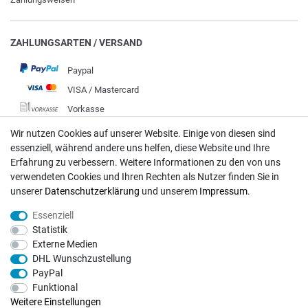
ZAHLUNGSARTEN / VERSAND
Paypal
VISA / Mastercard
Vorkasse
DHL
Wir nutzen Cookies auf unserer Website. Einige von diesen sind
essenziell, während andere uns helfen, diese Website und Ihre
Deutsche Post
Erfahrung zu verbessern. Weitere Informationen zu den von uns
verwendeten Cookies und Ihren Rechten als Nutzer finden Sie in
Bei Fragen wenden Sie sich direkt an unser Service-Team.
unserer
Daten­schutz­erklärung
und unserem
Impressum
.
Montag - Freitag, 09:00 - 18:00
Essenziell
info@rasentraktoren-motoren.de
Statistik
Externe Medien
MA-Versand GmbH, 53925 Kall, In der Laach 1-3
DHL Wunschzustellung
PayPal
Funktional
Weitere Einstellungen