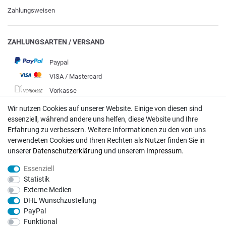
Zahlungsweisen
ZAHLUNGSARTEN / VERSAND
Paypal
VISA / Mastercard
Vorkasse
DHL
Wir nutzen Cookies auf unserer Website. Einige von diesen sind
essenziell, während andere uns helfen, diese Website und Ihre
Deutsche Post
Erfahrung zu verbessern. Weitere Informationen zu den von uns
verwendeten Cookies und Ihren Rechten als Nutzer finden Sie in
Bei Fragen wenden Sie sich direkt an unser Service-Team.
unserer
Daten­schutz­erklärung
und unserem
Impressum
.
Montag - Freitag, 09:00 - 18:00
Essenziell
info@rasentraktoren-motoren.de
Statistik
Externe Medien
MA-Versand GmbH, 53925 Kall, In der Laach 1-3
DHL Wunschzustellung
PayPal
Funktional