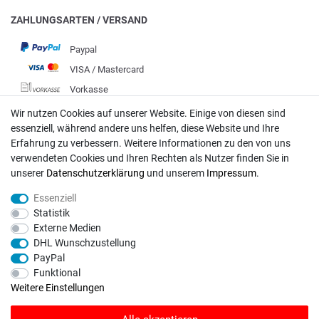
ZAHLUNGSARTEN / VERSAND
Paypal
VISA / Mastercard
Vorkasse
DHL
Wir nutzen Cookies auf unserer Website. Einige von diesen sind
essenziell, während andere uns helfen, diese Website und Ihre
Deutsche Post
Erfahrung zu verbessern. Weitere Informationen zu den von uns
verwendeten Cookies und Ihren Rechten als Nutzer finden Sie in
Bei Fragen wenden Sie sich direkt an unser Service-Team.
unserer
Daten­schutz­erklärung
und unserem
Impressum
.
Montag - Freitag, 09:00 - 18:00
Essenziell
info@rasentraktoren-motoren.de
Statistik
Externe Medien
MA-Versand GmbH, 53925 Kall, In der Laach 1-3
DHL Wunschzustellung
PayPal
Funktional
Weitere Einstellungen
Unser Unternehmen sammelt über den unabhängigen Dienstleister