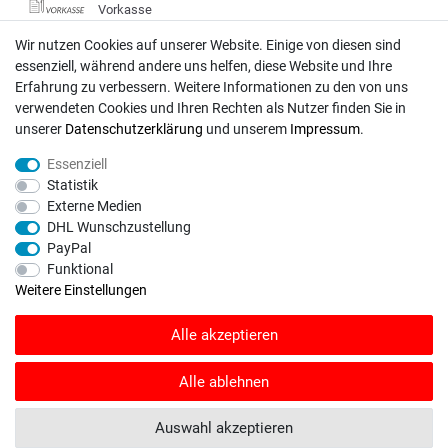
Vorkasse
DHL
Wir nutzen Cookies auf unserer Website. Einige von diesen sind
essenziell, während andere uns helfen, diese Website und Ihre
Deutsche Post
Erfahrung zu verbessern. Weitere Informationen zu den von uns
verwendeten Cookies und Ihren Rechten als Nutzer finden Sie in
Bei Fragen wenden Sie sich direkt an unser Service-Team.
unserer
Daten­schutz­erklärung
und unserem
Impressum
.
Montag - Freitag, 09:00 - 18:00
Essenziell
info@rasentraktoren-motoren.de
Statistik
Externe Medien
MA-Versand GmbH, 53925 Kall, In der Laach 1-3
DHL Wunschzustellung
PayPal
Funktional
Weitere Einstellungen
Unser Unternehmen sammelt über den unabhängigen Dienstleister
Alle akzeptieren
SHOPVOTE Bewertungen. SHOPVOTE setzt automatische und manuelle
Maßnahmen ein, um Bewertungen zu verifizieren.
Informationen zur Echtheit
von Kundenbewertungen auf SHOPVOTE finden Sie hier
.
Alle ablehnen
© Copyright 2026 | Alle Rechte vorbehalten. - Rasentraktoren-Motoren | Realisation
Auswahl akzeptieren
colornativ /