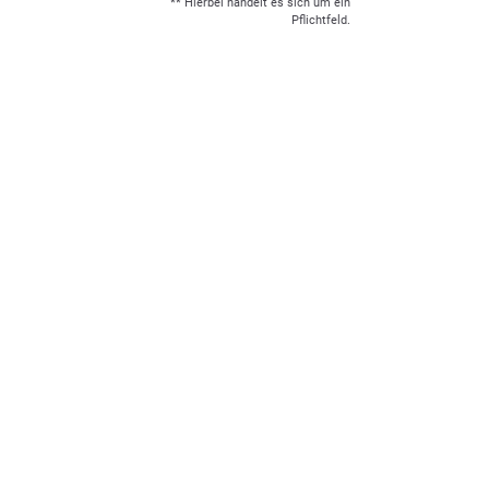
** Hierbei handelt es sich um ein
Pflichtfeld.