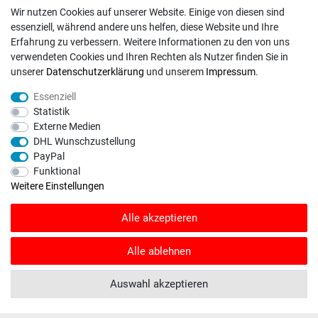
Impressum
Wir nutzen Cookies auf unserer Website. Einige von diesen sind
essenziell, während andere uns helfen, diese Website und Ihre
Erfahrung zu verbessern. Weitere Informationen zu den von uns
verwendeten Cookies und Ihren Rechten als Nutzer finden Sie in
unserer
Daten­schutz­erklärung
und unserem
Impressum
.
INFORMATIONEN
Essenziell
Kontakt
Statistik
Fragen und Antworten
Externe Medien
Unternehmen
DHL Wunschzustellung
PayPal
Versand
Funktional
Zahlungsweisen
Weitere Einstellungen
Alle akzeptieren
ZAHLUNGSARTEN / VERSAND
Alle ablehnen
Paypal
VISA / Mastercard
Auswahl akzeptieren
Vorkasse
DHL