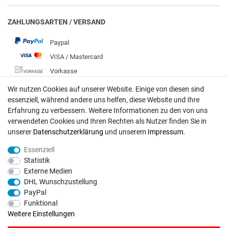
ZAHLUNGSARTEN / VERSAND
Paypal
VISA / Mastercard
Vorkasse
DHL
Wir nutzen Cookies auf unserer Website. Einige von diesen sind
essenziell, während andere uns helfen, diese Website und Ihre
Deutsche Post
Erfahrung zu verbessern. Weitere Informationen zu den von uns
verwendeten Cookies und Ihren Rechten als Nutzer finden Sie in
Bei Fragen wenden Sie sich direkt an unser Service-Team.
unserer
Daten­schutz­erklärung
und unserem
Impressum
.
Montag - Freitag, 09:00 - 18:00
Essenziell
info@rasentraktoren-motoren.de
Statistik
Externe Medien
MA-Versand GmbH, 53925 Kall, In der Laach 1-3
DHL Wunschzustellung
PayPal
Funktional
Weitere Einstellungen