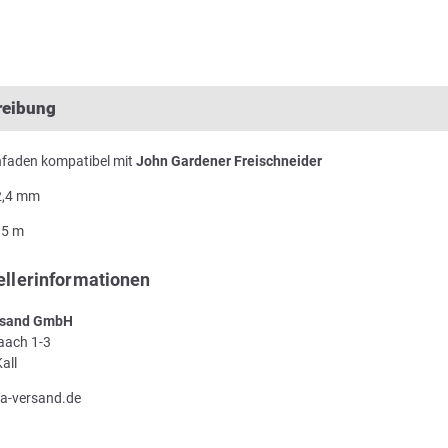
reibung
nfaden kompatibel mit
John Gardener Freischneider
 2,4 mm
15 m
ellerinformationen
sand GmbH
Laach 1-3
all
a-versand.de