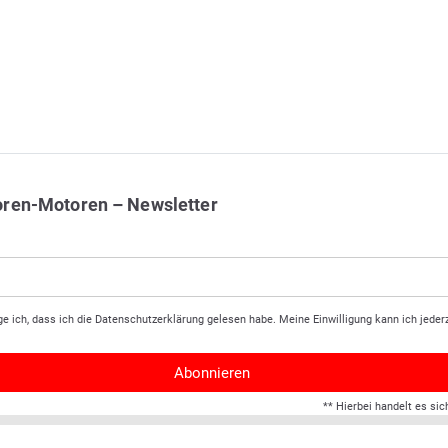
oren-Motoren – Newsletter
ge ich, dass ich die
Daten­schutz­erklärung
gelesen habe. Meine Einwilligung kann ich jederz
Abonnieren
** Hierbei handelt es sic