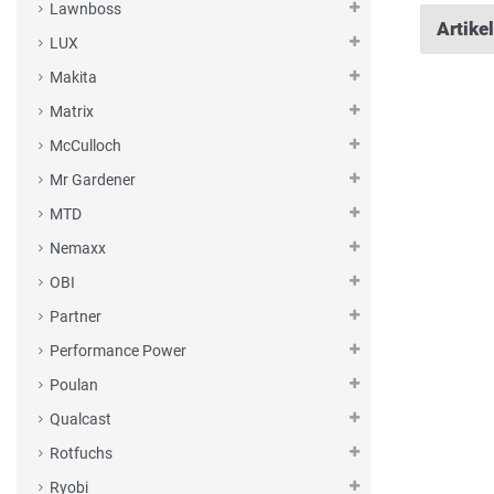
Lawnboss
Artike
LUX
Makita
Matrix
McCulloch
Mr Gardener
MTD
Nemaxx
OBI
Partner
Performance Power
Poulan
Qualcast
Rotfuchs
Ryobi