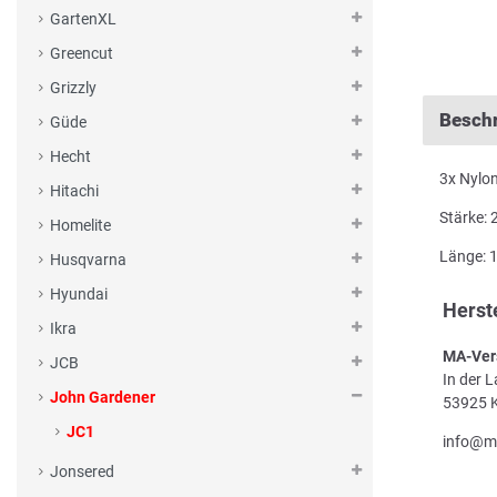
GartenXL
Greencut
Grizzly
Besch
Güde
Hecht
3x Nylo
Hitachi
Stärke:
Homelite
Länge: 
Husqvarna
Hyundai
Herst
Ikra
MA-Ver
JCB
In der 
John Gardener
53925 K
JC1
info@m
Jonsered