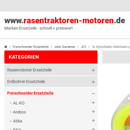
www.
rasentraktoren-motoren
.de
Marken-Ersatzeile - schnell + preiswert
Freischneider Ersatzteile
John Gardener
JC1
3x Nylonfaden Mähfaden p
KATEGORIEN
Rasenroboter Ersatzteile
Erdbohrer Ersatzteile
Freischneider Ersatzteile
AL-KO
Arebos
Atika