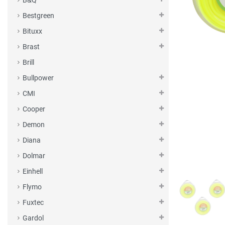
B&Q
Bestgreen
Bituxx
Brast
Brill
Bullpower
CMI
Cooper
Demon
Diana
Dolmar
Einhell
Flymo
Fuxtec
Gardol