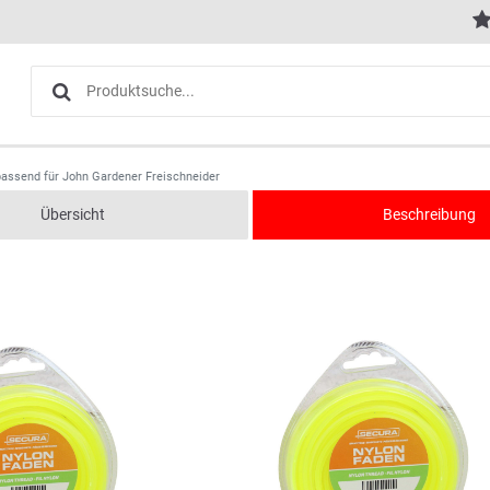
assend für John Gardener Freischneider
Übersicht
Beschreibung