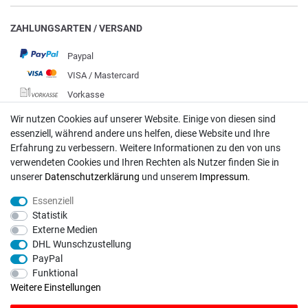
ZAHLUNGSARTEN / VERSAND
Paypal
VISA / Mastercard
Vorkasse
DHL
Wir nutzen Cookies auf unserer Website. Einige von diesen sind
essenziell, während andere uns helfen, diese Website und Ihre
Deutsche Post
Erfahrung zu verbessern. Weitere Informationen zu den von uns
verwendeten Cookies und Ihren Rechten als Nutzer finden Sie in
Bei Fragen wenden Sie sich direkt an unser Service-Team.
unserer
Daten­schutz­erklärung
und unserem
Impressum
.
Montag - Freitag, 09:00 - 18:00
Essenziell
info@rasentraktoren-motoren.de
Statistik
Externe Medien
MA-Versand GmbH, 53925 Kall, In der Laach 1-3
DHL Wunschzustellung
PayPal
Funktional
Weitere Einstellungen
Unser Unternehmen sammelt über den unabhängigen Dienstleister