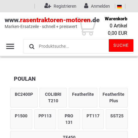
Registrieren
Anmelden
Warenkorb
www.
rasentraktoren-motoren
.de
0
Artikel
Marken-Ersatzeile - schnell + preiswert
Wunschliste
(0)
0,00 EUR
SUCHE
POULAN
BC2400P
COLIBRI
Featherlite
Featherlite
T210
Plus
P1500
PP113
PRO
PT117
SST25
131
TE450