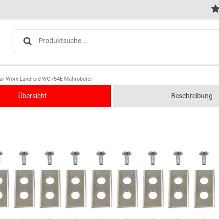
für Worx Landroid WG754E Mähroboter
Übersicht
Beschreibung