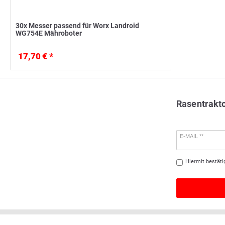
30x Messer passend für Worx Landroid
WG754E Mähroboter
17,70 € *
Rasentrakt
E-MAIL **
Hiermit bestäti