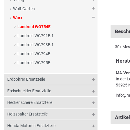
Wolf-Garten
Worx
Landroid WG754E
Besch
Landroid WG791E.1
Landroid WG793E.1
30x Mes
Landroid WG794E
Herst
Landroid WG795E
MA-Ver
In der 
Erdbohrer Ersatzteile
53925 K
Freischneider Ersatzteile
info@m
Heckenschere Ersatzteile
Holzspalter Ersatzteile
Artike
Honda Motoren Ersatzteile