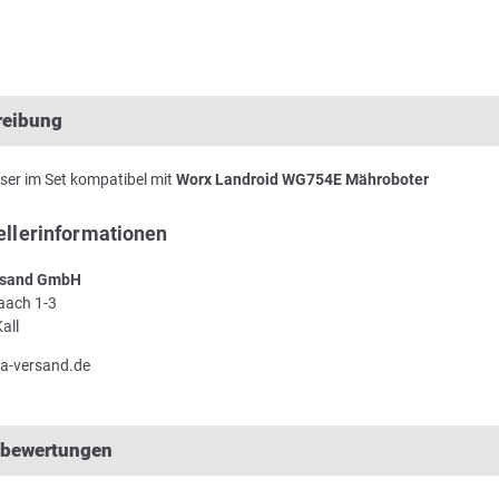
reibung
ser im Set kompatibel mit
Worx Landroid WG754E Mähroboter
ellerinformationen
sand GmbH
Laach 1-3
all
a-versand.de
lbewertungen