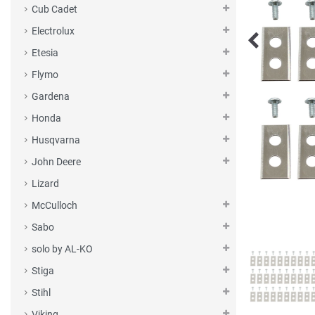
Cub Cadet
Electrolux
Etesia
Flymo
Gardena
Honda
Husqvarna
John Deere
Lizard
McCulloch
Sabo
solo by AL-KO
Stiga
Stihl
Viking