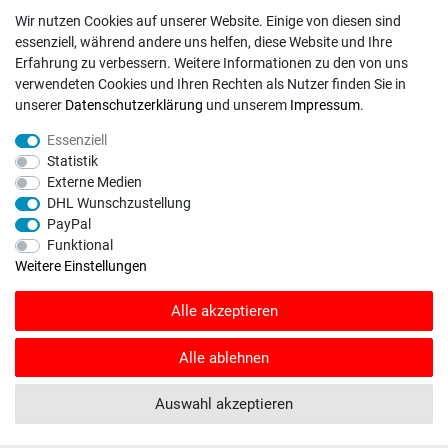
Unternehmen
Wir nutzen Cookies auf unserer Website. Einige von diesen sind
essenziell, während andere uns helfen, diese Website und Ihre
Versand
Erfahrung zu verbessern. Weitere Informationen zu den von uns
Zahlungsweisen
verwendeten Cookies und Ihren Rechten als Nutzer finden Sie in
unserer
Daten­schutz­erklärung
und unserem
Impressum
.
ZAHLUNGSARTEN / VERSAND
Essenziell
Statistik
Paypal
Externe Medien
DHL Wunschzustellung
VISA / Mastercard
PayPal
Vorkasse
Funktional
DHL
Weitere Einstellungen
Deutsche Post
Alle akzeptieren
Bei Fragen wenden Sie sich direkt an unser Service-Team.
Alle ablehnen
Montag - Freitag, 09:00 - 18:00
Auswahl akzeptieren
info@rasentraktoren-motoren.de
MA-Versand GmbH, 53925 Kall, In der Laach 1-3