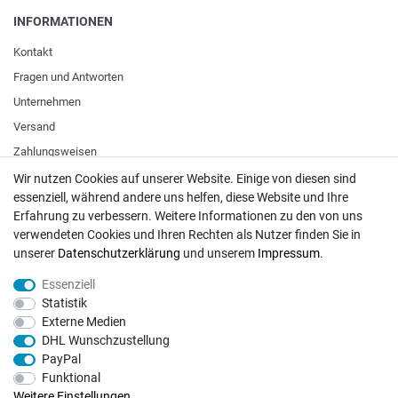
INFORMATIONEN
Kontakt
Fragen und Antworten
Unternehmen
Versand
Zahlungsweisen
Wir nutzen Cookies auf unserer Website. Einige von diesen sind
essenziell, während andere uns helfen, diese Website und Ihre
ZAHLUNGSARTEN / VERSAND
Erfahrung zu verbessern. Weitere Informationen zu den von uns
verwendeten Cookies und Ihren Rechten als Nutzer finden Sie in
Paypal
unserer
Daten­schutz­erklärung
und unserem
Impressum
.
VISA / Mastercard
Essenziell
Vorkasse
Statistik
DHL
Externe Medien
DHL Wunschzustellung
Deutsche Post
PayPal
Funktional
Bei Fragen wenden Sie sich direkt an unser Service-Team.
Weitere Einstellungen