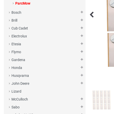
ParcMow
Bosch
Brill
Cub Cadet
Electrolux
Etesia
Flymo
Gardena
Honda
Husqvarna
John Deere
Lizard
McCulloch
Sabo