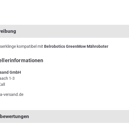
reibung
serklinge kompatibel mit
Belrobotics GreenMow Mähroboter
ellerinformationen
sand GmbH
Laach 1-3
all
a-versand.de
lbewertungen