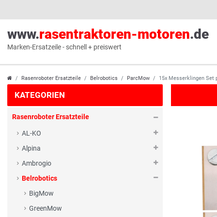
www.
rasentraktoren-motoren
.de
Marken-Ersatzeile - schnell + preiswert
Rasenroboter Ersatzteile
Belrobotics
ParcMow
15x Messerklingen Set 
KATEGORIEN
Rasenroboter Ersatzteile
AL-KO
Alpina
Ambrogio
Belrobotics
BigMow
GreenMow