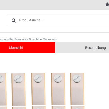
passend für Belrobotics GreenMow Mähroboter
Übersicht
Beschreibung