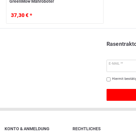
GreenMow Mähroboter
37,30 € *
Rasentrakt
E-MAIL **
Hiermit bestäti
KONTO & ANMELDUNG
RECHTLICHES