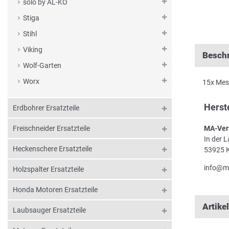
solo by AL-KO
Stiga
Stihl
Viking
Besch
Wolf-Garten
Worx
15x Mes
Herst
Erdbohrer Ersatzteile
MA-Ver
Freischneider Ersatzteile
In der 
Heckenschere Ersatzteile
53925 K
info@m
Holzspalter Ersatzteile
Honda Motoren Ersatzteile
Artike
Laubsauger Ersatzteile