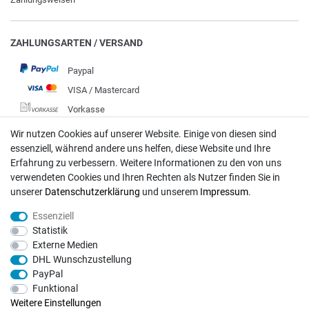
ZAHLUNGSARTEN / VERSAND
Paypal
VISA / Mastercard
Vorkasse
DHL
Wir nutzen Cookies auf unserer Website. Einige von diesen sind
essenziell, während andere uns helfen, diese Website und Ihre
Deutsche Post
Erfahrung zu verbessern. Weitere Informationen zu den von uns
verwendeten Cookies und Ihren Rechten als Nutzer finden Sie in
Bei Fragen wenden Sie sich direkt an unser Service-Team.
unserer
Daten­schutz­erklärung
und unserem
Impressum
.
Montag - Freitag, 09:00 - 18:00
Essenziell
info@rasentraktoren-motoren.de
Statistik
Externe Medien
MA-Versand GmbH, 53925 Kall, In der Laach 1-3
DHL Wunschzustellung
PayPal
Funktional
Weitere Einstellungen