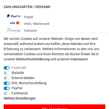
ZAHLUNGSARTEN / VERSAND
Paypal
VISA / Mastercard
Vorkasse
DHL
Wir nutzen Cookies auf unserer Website. Einige von diesen sind
essenziell, während andere uns helfen, diese Website und Ihre
Deutsche Post
Erfahrung zu verbessern. Weitere Informationen zu den von uns
verwendeten Cookies und Ihren Rechten als Nutzer finden Sie in
Bei Fragen wenden Sie sich direkt an unser Service-Team.
unserer
Daten­schutz­erklärung
und unserem
Impressum
.
Montag - Freitag, 09:00 - 18:00
Essenziell
info@rasentraktoren-motoren.de
Statistik
Externe Medien
MA-Versand GmbH, 53925 Kall, In der Laach 1-3
DHL Wunschzustellung
PayPal
Funktional
Weitere Einstellungen
Unser Unternehmen sammelt über den unabhängigen Dienstleister