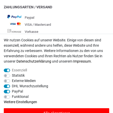
ZAHLUNGSARTEN / VERSAND
Paypal
VISA / Mastercard
Vorkasse
DHL
Wir nutzen Cookies auf unserer Website. Einige von diesen sind
essenziell, während andere uns helfen, diese Website und Ihre
Deutsche Post
Erfahrung zu verbessern. Weitere Informationen zu den von uns
verwendeten Cookies und Ihren Rechten als Nutzer finden Sie in
Bei Fragen wenden Sie sich direkt an unser Service-Team.
unserer
Daten­schutz­erklärung
und unserem
Impressum
.
Montag - Freitag, 09:00 - 18:00
Essenziell
info@rasentraktoren-motoren.de
Statistik
Externe Medien
MA-Versand GmbH, 53925 Kall, In der Laach 1-3
DHL Wunschzustellung
PayPal
Funktional
Weitere Einstellungen
Unser Unternehmen sammelt über den unabhängigen Dienstleister