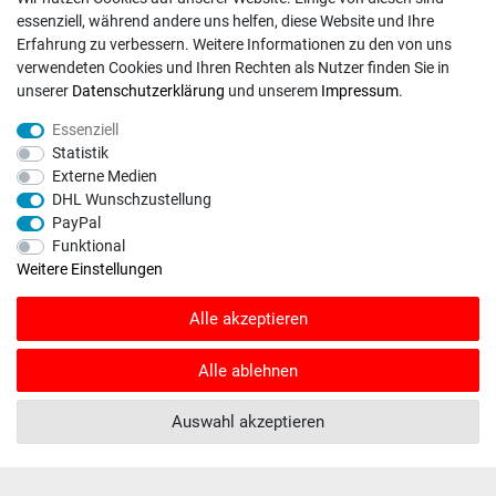
VISA / Mastercard
essenziell, während andere uns helfen, diese Website und Ihre
Vorkasse
Erfahrung zu verbessern. Weitere Informationen zu den von uns
DHL
verwendeten Cookies und Ihren Rechten als Nutzer finden Sie in
unserer
Daten­schutz­erklärung
und unserem
Impressum
.
Deutsche Post
Essenziell
Statistik
Bei Fragen wenden Sie sich direkt an unser Service-Team.
Externe Medien
Montag - Freitag, 09:00 - 18:00
DHL Wunschzustellung
PayPal
info@rasentraktoren-motoren.de
Funktional
Weitere Einstellungen
MA-Versand GmbH, 53925 Kall, In der Laach 1-3
Alle akzeptieren
Alle ablehnen
Unser Unternehmen sammelt über den unabhängigen Dienstleister
SHOPVOTE Bewertungen. SHOPVOTE setzt automatische und manuelle
Maßnahmen ein, um Bewertungen zu verifizieren.
Informationen zur Echtheit
Auswahl akzeptieren
von Kundenbewertungen auf SHOPVOTE finden Sie hier
.
© Copyright 2026 | Alle Rechte vorbehalten. - Rasentraktoren-Motoren | Realisation