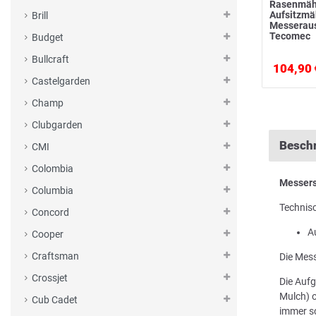
Rasenmäh
Aufsitzm
Brill
Messerau
Tecomec
Budget
Bullcraft
104,90 
Castelgarden
Champ
Clubgarden
Besch
CMI
Colombia
Messers
Columbia
Technis
Concord
A
Cooper
Craftsman
Die Mess
Crossjet
Die Aufg
Mulch) o
Cub Cadet
immer sc