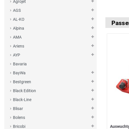
Agrojet
AGS
AL-KO
Passe
Alpina
AMA
Ariens
AYP
Bavaria
BayWa
Bestgreen
Black Edition
Black-Line
Blisar
Bolens
Auswucht
Bricobi