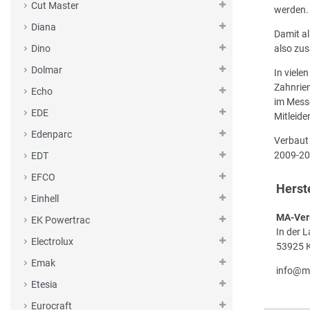
Cut Master
werden.
Diana
Damit al
also zus
Dino
Dolmar
In viele
Zahnriem
Echo
im Messe
EDE
Mitleid
Edenparc
Verbaut 
2009-2
EDT
EFCO
Herst
Einhell
MA-Ver
EK Powertrac
In der 
Electrolux
53925 K
Emak
info@m
Etesia
Eurocraft