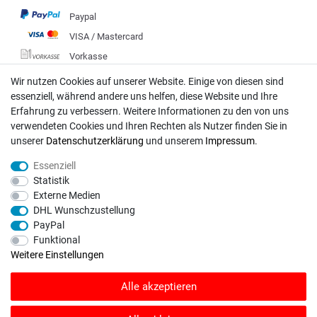
Paypal
VISA / Mastercard
Vorkasse
DHL
Wir nutzen Cookies auf unserer Website. Einige von diesen sind
essenziell, während andere uns helfen, diese Website und Ihre
Deutsche Post
Erfahrung zu verbessern. Weitere Informationen zu den von uns
verwendeten Cookies und Ihren Rechten als Nutzer finden Sie in
Bei Fragen wenden Sie sich direkt an unser Service-Team.
unserer
Daten­schutz­erklärung
und unserem
Impressum
.
Montag - Freitag, 09:00 - 18:00
Essenziell
info@rasentraktoren-motoren.de
Statistik
Externe Medien
MA-Versand GmbH, 53925 Kall, In der Laach 1-3
DHL Wunschzustellung
PayPal
Funktional
Weitere Einstellungen
Unser Unternehmen sammelt über den unabhängigen Dienstleister
Alle akzeptieren
SHOPVOTE Bewertungen. SHOPVOTE setzt automatische und manuelle
Maßnahmen ein, um Bewertungen zu verifizieren.
Informationen zur Echtheit
von Kundenbewertungen auf SHOPVOTE finden Sie hier
.