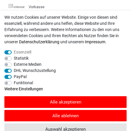
Vorkasse
DHL
Wir nutzen Cookies auf unserer Website. Einige von diesen sind
essenziell, während andere uns helfen, diese Website und Ihre
Deutsche Post
Erfahrung zu verbessern. Weitere Informationen zu den von uns
verwendeten Cookies und Ihren Rechten als Nutzer finden Sie in
Bei Fragen wenden Sie sich direkt an unser Service-Team.
unserer
Daten­schutz­erklärung
und unserem
Impressum
.
Montag - Freitag, 09:00 - 18:00
Essenziell
info@rasentraktoren-motoren.de
Statistik
Externe Medien
MA-Versand GmbH, 53925 Kall, In der Laach 1-3
DHL Wunschzustellung
PayPal
Funktional
Weitere Einstellungen
Unser Unternehmen sammelt über den unabhängigen Dienstleister
Alle akzeptieren
SHOPVOTE Bewertungen. SHOPVOTE setzt automatische und manuelle
Maßnahmen ein, um Bewertungen zu verifizieren.
Informationen zur Echtheit
von Kundenbewertungen auf SHOPVOTE finden Sie hier
.
Alle ablehnen
© Copyright 2026 | Alle Rechte vorbehalten. - Rasentraktoren-Motoren | Realisation
Auswahl akzeptieren