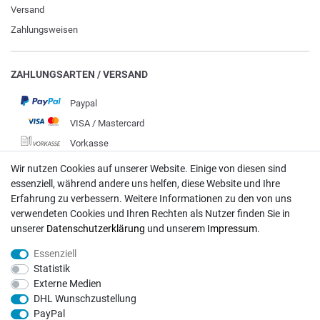
Versand
Zahlungsweisen
ZAHLUNGSARTEN / VERSAND
Paypal
VISA / Mastercard
Vorkasse
DHL
Wir nutzen Cookies auf unserer Website. Einige von diesen sind
essenziell, während andere uns helfen, diese Website und Ihre
Deutsche Post
Erfahrung zu verbessern. Weitere Informationen zu den von uns
verwendeten Cookies und Ihren Rechten als Nutzer finden Sie in
Bei Fragen wenden Sie sich direkt an unser Service-Team.
unserer
Daten­schutz­erklärung
und unserem
Impressum
.
Montag - Freitag, 09:00 - 18:00
Essenziell
info@rasentraktoren-motoren.de
Statistik
Externe Medien
MA-Versand GmbH, 53925 Kall, In der Laach 1-3
DHL Wunschzustellung
PayPal