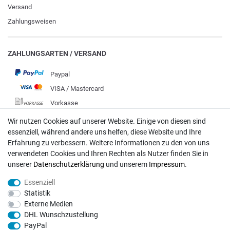
Versand
Zahlungsweisen
ZAHLUNGSARTEN / VERSAND
Paypal
VISA / Mastercard
Vorkasse
DHL
Wir nutzen Cookies auf unserer Website. Einige von diesen sind
essenziell, während andere uns helfen, diese Website und Ihre
Deutsche Post
Erfahrung zu verbessern. Weitere Informationen zu den von uns
verwendeten Cookies und Ihren Rechten als Nutzer finden Sie in
Bei Fragen wenden Sie sich direkt an unser Service-Team.
unserer
Daten­schutz­erklärung
und unserem
Impressum
.
Montag - Freitag, 09:00 - 18:00
Essenziell
info@rasentraktoren-motoren.de
Statistik
Externe Medien
MA-Versand GmbH, 53925 Kall, In der Laach 1-3
DHL Wunschzustellung
PayPal