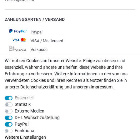
ZAHLUNGSARTEN / VERSAND
Paypal
VISA / Mastercard
Vorkasse
DHL
Wir nutzen Cookies auf unserer Website. Einige von diesen sind
essenziell, während andere uns helfen, diese Website und Ihre
Deutsche Post
Erfahrung zu verbessern. Weitere Informationen zu den von uns
verwendeten Cookies und Ihren Rechten als Nutzer finden Sie in
Bei Fragen wenden Sie sich direkt an unser Service-Team.
unserer
Daten­schutz­erklärung
und unserem
Impressum
.
Montag - Freitag, 09:00 - 18:00
Essenziell
info@rasentraktoren-motoren.de
Statistik
Externe Medien
MA-Versand GmbH, 53925 Kall, In der Laach 1-3
DHL Wunschzustellung
PayPal
Funktional
Weitere Einstellungen