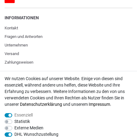
INFORMATIONEN
Kontakt
Fragen und Antworten
Unternehmen
Versand
Zahlungsweisen
Wir nutzen Cookies auf unserer Website. Einige von diesen sind
ZAHLUNGSARTEN / VERSAND
essenziell, während andere uns helfen, diese Website und Ihre
Erfahrung zu verbessern. Weitere Informationen zu den von uns
Paypal
verwendeten Cookies und Ihren Rechten als Nutzer finden Sie in
VISA / Mastercard
unserer
Daten­schutz­erklärung
und unserem
Impressum
.
Vorkasse
Essenziell
DHL
Statistik
Externe Medien
Deutsche Post
DHL Wunschzustellung