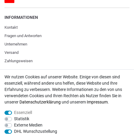
INFORMATIONEN
Kontakt
Fragen und Antworten
Unternehmen
Versand
Zahlungsweisen
Wir nutzen Cookies auf unserer Website. Einige von diesen sind
ZAHLUNGSARTEN / VERSAND
essenziell, während andere uns helfen, diese Website und Ihre
Erfahrung zu verbessern. Weitere Informationen zu den von uns
Paypal
verwendeten Cookies und Ihren Rechten als Nutzer finden Sie in
VISA / Mastercard
unserer
Daten­schutz­erklärung
und unserem
Impressum
.
Vorkasse
Essenziell
DHL
Statistik
Externe Medien
Deutsche Post
DHL Wunschzustellung