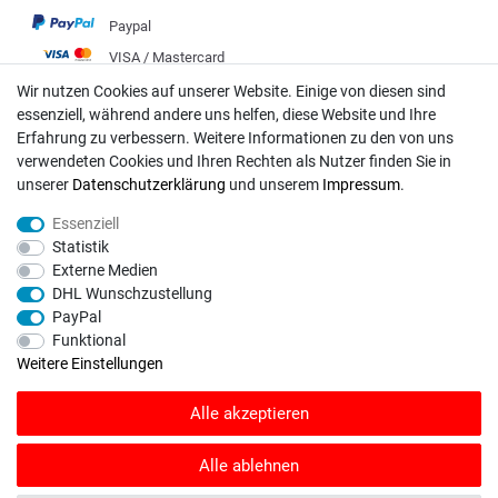
Paypal
VISA / Mastercard
Vorkasse
Wir nutzen Cookies auf unserer Website. Einige von diesen sind
essenziell, während andere uns helfen, diese Website und Ihre
DHL
Erfahrung zu verbessern. Weitere Informationen zu den von uns
Deutsche Post
verwendeten Cookies und Ihren Rechten als Nutzer finden Sie in
unserer
Daten­schutz­erklärung
und unserem
Impressum
.
Bei Fragen wenden Sie sich direkt an unser Service-Team.
Essenziell
Montag - Freitag, 09:00 - 18:00
Statistik
Externe Medien
info@rasentraktoren-motoren.de
DHL Wunschzustellung
PayPal
MA-Versand GmbH, 53925 Kall, In der Laach 1-3
Funktional
Weitere Einstellungen
Alle akzeptieren
Unser Unternehmen sammelt über den unabhängigen Dienstleister
SHOPVOTE Bewertungen. SHOPVOTE setzt automatische und manuelle
Alle ablehnen
Maßnahmen ein, um Bewertungen zu verifizieren.
Informationen zur Echtheit
von Kundenbewertungen auf SHOPVOTE finden Sie hier
.