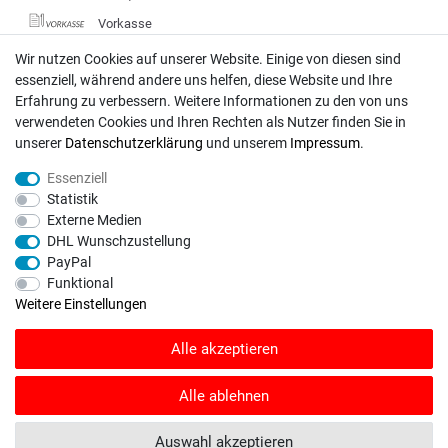
Vorkasse
DHL
Wir nutzen Cookies auf unserer Website. Einige von diesen sind
essenziell, während andere uns helfen, diese Website und Ihre
Deutsche Post
Erfahrung zu verbessern. Weitere Informationen zu den von uns
verwendeten Cookies und Ihren Rechten als Nutzer finden Sie in
Bei Fragen wenden Sie sich direkt an unser Service-Team.
unserer
Daten­schutz­erklärung
und unserem
Impressum
.
Montag - Freitag, 09:00 - 18:00
Essenziell
info@rasentraktoren-motoren.de
Statistik
Externe Medien
MA-Versand GmbH, 53925 Kall, In der Laach 1-3
DHL Wunschzustellung
PayPal
Funktional
Weitere Einstellungen
Unser Unternehmen sammelt über den unabhängigen Dienstleister
Alle akzeptieren
SHOPVOTE Bewertungen. SHOPVOTE setzt automatische und manuelle
Maßnahmen ein, um Bewertungen zu verifizieren.
Informationen zur Echtheit
von Kundenbewertungen auf SHOPVOTE finden Sie hier
.
Alle ablehnen
© Copyright 2026 | Alle Rechte vorbehalten. - Rasentraktoren-Motoren | Realisation
Auswahl akzeptieren