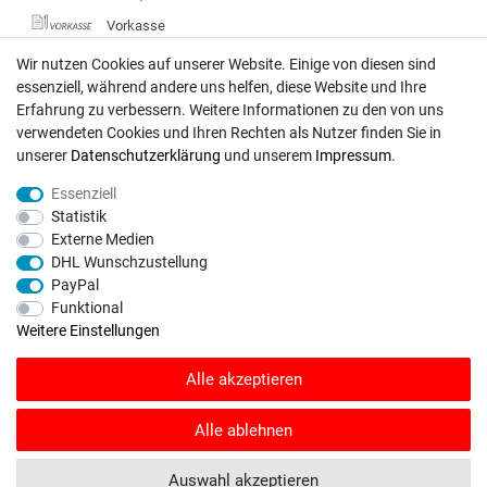
Vorkasse
DHL
Wir nutzen Cookies auf unserer Website. Einige von diesen sind
essenziell, während andere uns helfen, diese Website und Ihre
Deutsche Post
Erfahrung zu verbessern. Weitere Informationen zu den von uns
verwendeten Cookies und Ihren Rechten als Nutzer finden Sie in
Bei Fragen wenden Sie sich direkt an unser Service-Team.
unserer
Daten­schutz­erklärung
und unserem
Impressum
.
Montag - Freitag, 09:00 - 18:00
Essenziell
info@rasentraktoren-motoren.de
Statistik
Externe Medien
MA-Versand GmbH, 53925 Kall, In der Laach 1-3
DHL Wunschzustellung
PayPal
Funktional
Weitere Einstellungen
Unser Unternehmen sammelt über den unabhängigen Dienstleister
Alle akzeptieren
SHOPVOTE Bewertungen. SHOPVOTE setzt automatische und manuelle
Maßnahmen ein, um Bewertungen zu verifizieren.
Informationen zur Echtheit
von Kundenbewertungen auf SHOPVOTE finden Sie hier
.
Alle ablehnen
© Copyright 2026 | Alle Rechte vorbehalten. - Rasentraktoren-Motoren | Realisation
Auswahl akzeptieren