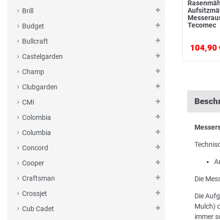
Rasenmäh
Aufsitzm
Brill
Messerau
Tecomec
Budget
Bullcraft
104,90 
Castelgarden
Champ
Clubgarden
Besch
CMI
Colombia
Messers
Columbia
Technis
Concord
A
Cooper
Craftsman
Die Mess
Crossjet
Die Aufg
Mulch) o
Cub Cadet
immer sc