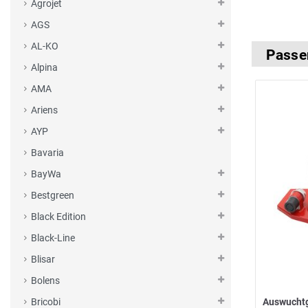
Agrojet
AGS
AL-KO
Passe
Alpina
AMA
Ariens
AYP
Bavaria
BayWa
Bestgreen
Black Edition
Black-Line
Blisar
Bolens
Auswucht
Bricobi