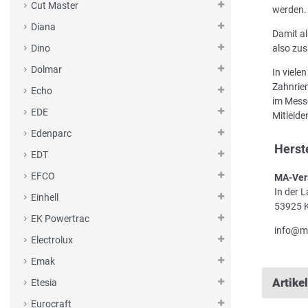
Cut Master
werden.
Diana
Damit al
also zus
Dino
Dolmar
In viele
Zahnriem
Echo
im Messe
EDE
Mitleid
Edenparc
Herst
EDT
EFCO
MA-Ver
In der 
Einhell
53925 K
EK Powertrac
info@m
Electrolux
Emak
Artike
Etesia
Eurocraft