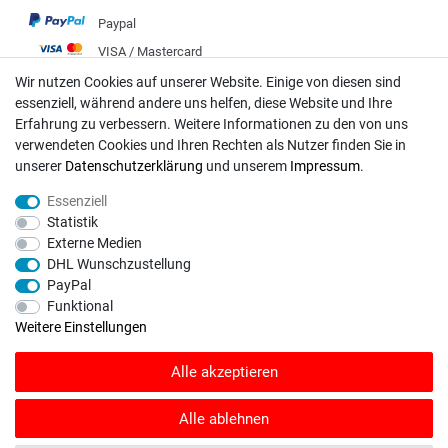
Paypal
VISA / Mastercard
Vorkasse
Wir nutzen Cookies auf unserer Website. Einige von diesen sind
essenziell, während andere uns helfen, diese Website und Ihre
DHL
Erfahrung zu verbessern. Weitere Informationen zu den von uns
Deutsche Post
verwendeten Cookies und Ihren Rechten als Nutzer finden Sie in
unserer
Daten­schutz­erklärung
und unserem
Impressum
.
Bei Fragen wenden Sie sich direkt an unser Service-Team.
Essenziell
Montag - Freitag, 09:00 - 18:00
Statistik
Externe Medien
info@rasentraktoren-motoren.de
DHL Wunschzustellung
PayPal
MA-Versand GmbH, 53925 Kall, In der Laach 1-3
Funktional
Weitere Einstellungen
Alle akzeptieren
Unser Unternehmen sammelt über den unabhängigen Dienstleister
SHOPVOTE Bewertungen. SHOPVOTE setzt automatische und manuelle
Alle ablehnen
Maßnahmen ein, um Bewertungen zu verifizieren.
Informationen zur Echtheit
von Kundenbewertungen auf SHOPVOTE finden Sie hier
.