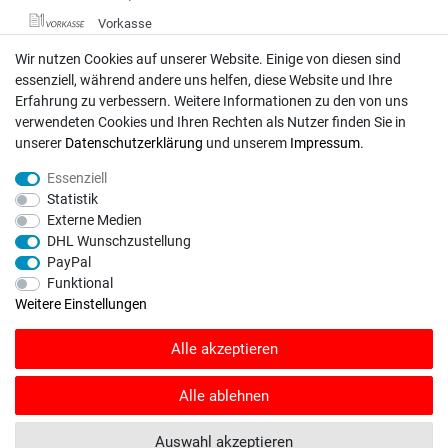
Vorkasse
DHL
Wir nutzen Cookies auf unserer Website. Einige von diesen sind
essenziell, während andere uns helfen, diese Website und Ihre
Deutsche Post
Erfahrung zu verbessern. Weitere Informationen zu den von uns
verwendeten Cookies und Ihren Rechten als Nutzer finden Sie in
Bei Fragen wenden Sie sich direkt an unser Service-Team.
unserer
Daten­schutz­erklärung
und unserem
Impressum
.
Montag - Freitag, 09:00 - 18:00
Essenziell
info@rasentraktoren-motoren.de
Statistik
Externe Medien
MA-Versand GmbH, 53925 Kall, In der Laach 1-3
DHL Wunschzustellung
PayPal
Funktional
Weitere Einstellungen
Unser Unternehmen sammelt über den unabhängigen Dienstleister
Alle akzeptieren
SHOPVOTE Bewertungen. SHOPVOTE setzt automatische und manuelle
Maßnahmen ein, um Bewertungen zu verifizieren.
Informationen zur Echtheit
von Kundenbewertungen auf SHOPVOTE finden Sie hier
.
Alle ablehnen
© Copyright 2026 | Alle Rechte vorbehalten. - Rasentraktoren-Motoren | Realisation
Auswahl akzeptieren