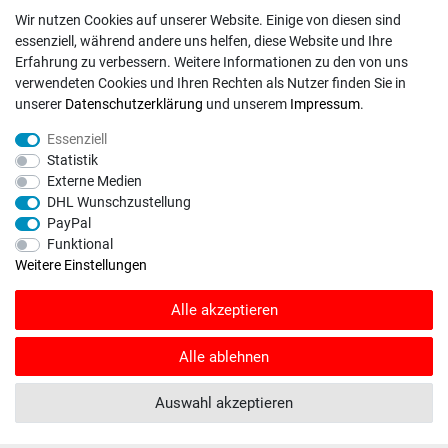
Warenkorb
/
Kasse
Wir nutzen Cookies auf unserer Website. Einige von diesen sind
essenziell, während andere uns helfen, diese Website und Ihre
Erfahrung zu verbessern. Weitere Informationen zu den von uns
RECHTLICHES
verwendeten Cookies und Ihren Rechten als Nutzer finden Sie in
Widerrufs­recht
unserer
Daten­schutz­erklärung
und unserem
Impressum
.
Daten­schutz­erklärung
Essenziell
AGB
Statistik
Externe Medien
Impressum
DHL Wunschzustellung
PayPal
Funktional
Weitere Einstellungen
INFORMATIONEN
Alle akzeptieren
Kontakt
Fragen und Antworten
Alle ablehnen
Unternehmen
Auswahl akzeptieren
Versand
Zahlungsweisen