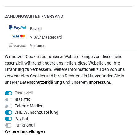
ZAHLUNGSARTEN / VERSAND
Paypal
VISA / Mastercard
Vorkasse
DHL
Wir nutzen Cookies auf unserer Website. Einige von diesen sind
essenziell, während andere uns helfen, diese Website und Ihre
Deutsche Post
Erfahrung zu verbessern. Weitere Informationen zu den von uns
verwendeten Cookies und Ihren Rechten als Nutzer finden Sie in
Bei Fragen wenden Sie sich direkt an unser Service-Team.
unserer
Daten­schutz­erklärung
und unserem
Impressum
.
Montag - Freitag, 09:00 - 18:00
Essenziell
info@rasentraktoren-motoren.de
Statistik
Externe Medien
MA-Versand GmbH, 53925 Kall, In der Laach 1-3
DHL Wunschzustellung
PayPal
Funktional
Weitere Einstellungen