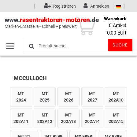
Registrieren
Anmelden
Warenkorb
www.
rasentraktoren-motoren
.de
0
Artikel
Marken-Ersatzeile - schnell + preiswert
Wunschliste
(0)
0,00 EUR
SUCHE
MCCULLOCH
MT
MT
MT
MT
MT
2024
2025
2026
2027
202A10
MT
MT
MT
MT
MT
202A11
202A12
202A13
202A14
202A15
MT 21
MT 9599
MX 9898
MX 9899