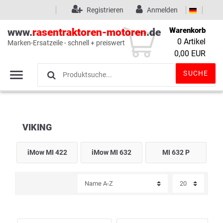
Registrieren
Anmelden
Warenkorb
www.
rasentraktoren-motoren
.de
0
Artikel
Marken-Ersatzeile - schnell + preiswert
Wunschliste
(0)
0,00 EUR
SUCHE
VIKING
iMow MI 422
iMow MI 632
MI 632 P