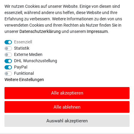
Unternehmen
Wir nutzen Cookies auf unserer Website. Einige von diesen sind
essenziell, während andere uns helfen, diese Website und Ihre
Versand
Erfahrung zu verbessern. Weitere Informationen zu den von uns
Zahlungsweisen
verwendeten Cookies und Ihren Rechten als Nutzer finden Sie in
unserer
Daten­schutz­erklärung
und unserem
Impressum
.
ZAHLUNGSARTEN / VERSAND
Essenziell
Statistik
Paypal
Externe Medien
DHL Wunschzustellung
VISA / Mastercard
PayPal
Vorkasse
Funktional
DHL
Weitere Einstellungen
Deutsche Post
Alle akzeptieren
Bei Fragen wenden Sie sich direkt an unser Service-Team.
Alle ablehnen
Montag - Freitag, 09:00 - 18:00
Auswahl akzeptieren
info@rasentraktoren-motoren.de
MA-Versand GmbH, 53925 Kall, In der Laach 1-3