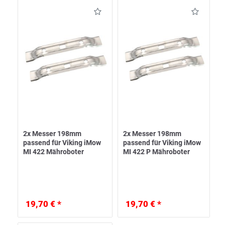
2x Messer 198mm
2x Messer 198mm
passend für Viking iMow
passend für Viking iMow
MI 422 Mähroboter
MI 422 P Mähroboter
19,70 € *
19,70 € *