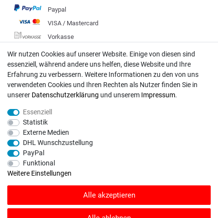
Paypal
VISA / Mastercard
Vorkasse
DHL
Wir nutzen Cookies auf unserer Website. Einige von diesen sind
essenziell, während andere uns helfen, diese Website und Ihre
Deutsche Post
Erfahrung zu verbessern. Weitere Informationen zu den von uns
verwendeten Cookies und Ihren Rechten als Nutzer finden Sie in
Bei Fragen wenden Sie sich direkt an unser Service-Team.
unserer
Daten­schutz­erklärung
und unserem
Impressum
.
Montag - Freitag, 09:00 - 18:00
Essenziell
info@rasentraktoren-motoren.de
Statistik
Externe Medien
MA-Versand GmbH, 53925 Kall, In der Laach 1-3
DHL Wunschzustellung
PayPal
Funktional
Weitere Einstellungen
Unser Unternehmen sammelt über den unabhängigen Dienstleister
Alle akzeptieren
SHOPVOTE Bewertungen. SHOPVOTE setzt automatische und manuelle
Maßnahmen ein, um Bewertungen zu verifizieren.
Informationen zur Echtheit
von Kundenbewertungen auf SHOPVOTE finden Sie hier
.
Alle ablehnen