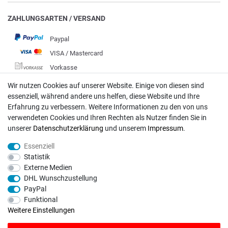
ZAHLUNGSARTEN / VERSAND
Paypal
VISA / Mastercard
Vorkasse
DHL
Wir nutzen Cookies auf unserer Website. Einige von diesen sind
essenziell, während andere uns helfen, diese Website und Ihre
Deutsche Post
Erfahrung zu verbessern. Weitere Informationen zu den von uns
verwendeten Cookies und Ihren Rechten als Nutzer finden Sie in
Bei Fragen wenden Sie sich direkt an unser Service-Team.
unserer
Daten­schutz­erklärung
und unserem
Impressum
.
Montag - Freitag, 09:00 - 18:00
Essenziell
info@rasentraktoren-motoren.de
Statistik
Externe Medien
MA-Versand GmbH, 53925 Kall, In der Laach 1-3
DHL Wunschzustellung
PayPal
Funktional
Weitere Einstellungen
Unser Unternehmen sammelt über den unabhängigen Dienstleister