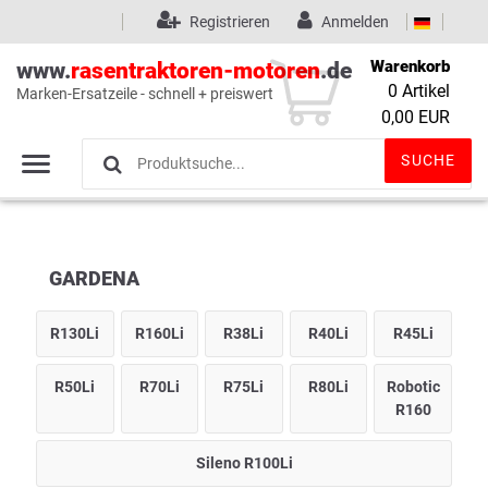
Registrieren
Anmelden
Warenkorb
www.
rasentraktoren-motoren
.de
0
Artikel
Marken-Ersatzeile - schnell + preiswert
Wunschliste
(0)
0,00 EUR
SUCHE
GARDENA
R130Li
R160Li
R38Li
R40Li
R45Li
R50Li
R70Li
R75Li
R80Li
Robotic
R160
Sileno R100Li