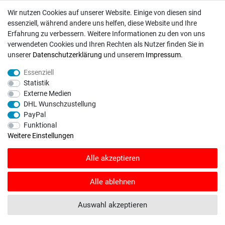
Wir nutzen Cookies auf unserer Website. Einige von diesen sind
VISA / Mastercard
essenziell, während andere uns helfen, diese Website und Ihre
Vorkasse
Erfahrung zu verbessern. Weitere Informationen zu den von uns
DHL
verwendeten Cookies und Ihren Rechten als Nutzer finden Sie in
unserer
Daten­schutz­erklärung
und unserem
Impressum
.
Deutsche Post
Essenziell
Bei Fragen wenden Sie sich direkt an unser Service-Team.
Statistik
Externe Medien
Montag - Freitag, 09:00 - 18:00
DHL Wunschzustellung
PayPal
info@rasentraktoren-motoren.de
Funktional
MA-Versand GmbH, 53925 Kall, In der Laach 1-3
Weitere Einstellungen
Alle akzeptieren
Alle ablehnen
Unser Unternehmen sammelt über den unabhängigen Dienstleister
SHOPVOTE Bewertungen. SHOPVOTE setzt automatische und manuelle
Maßnahmen ein, um Bewertungen zu verifizieren.
Informationen zur Echtheit
Auswahl akzeptieren
von Kundenbewertungen auf SHOPVOTE finden Sie hier
.