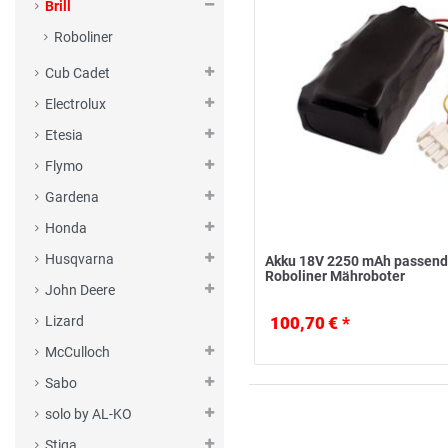
Brill
Roboliner
Cub Cadet
Electrolux
Etesia
Flymo
Gardena
Honda
Husqvarna
Akku 18V 2250 mAh passend f
Roboliner Mähroboter
John Deere
Lizard
100,70 € *
McCulloch
Sabo
solo by AL-KO
Stiga