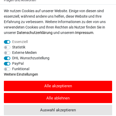
Fragen und Antworten
Unternehmen
Wir nutzen Cookies auf unserer Website. Einige von diesen sind
Versand
essenziell, während andere uns helfen, diese Website und Ihre
Erfahrung zu verbessern. Weitere Informationen zu den von uns
Zahlungsweisen
verwendeten Cookies und Ihren Rechten als Nutzer finden Sie in
unserer
Daten­schutz­erklärung
und unserem
Impressum
.
ZAHLUNGSARTEN / VERSAND
Essenziell
Statistik
Paypal
Externe Medien
VISA / Mastercard
DHL Wunschzustellung
Vorkasse
PayPal
Funktional
DHL
Weitere Einstellungen
Deutsche Post
Alle akzeptieren
Bei Fragen wenden Sie sich direkt an unser Service-Team.
Alle ablehnen
Montag - Freitag, 09:00 - 18:00
info@rasentraktoren-motoren.de
Auswahl akzeptieren