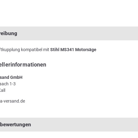
reibung
aftkupplung kompatibel mit
Stihl MS341 Motorsäge
ellerinformationen
sand GmbH
Laach 1-3
all
a-versand.de
lbewertungen