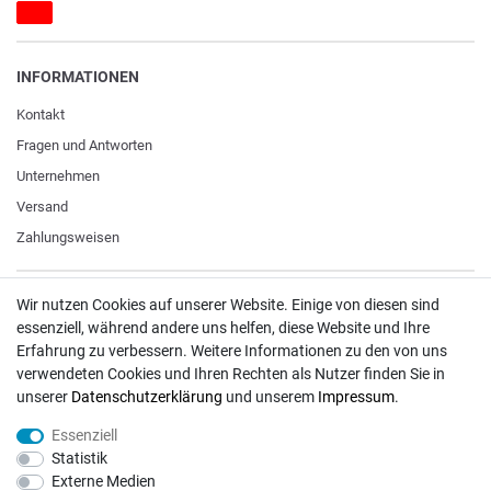
INFORMATIONEN
Kontakt
Fragen und Antworten
Unternehmen
Versand
Zahlungsweisen
Wir nutzen Cookies auf unserer Website. Einige von diesen sind
ZAHLUNGSARTEN / VERSAND
essenziell, während andere uns helfen, diese Website und Ihre
Erfahrung zu verbessern. Weitere Informationen zu den von uns
Paypal
verwendeten Cookies und Ihren Rechten als Nutzer finden Sie in
VISA / Mastercard
unserer
Daten­schutz­erklärung
und unserem
Impressum
.
Vorkasse
Essenziell
DHL
Statistik
Deutsche Post
Externe Medien