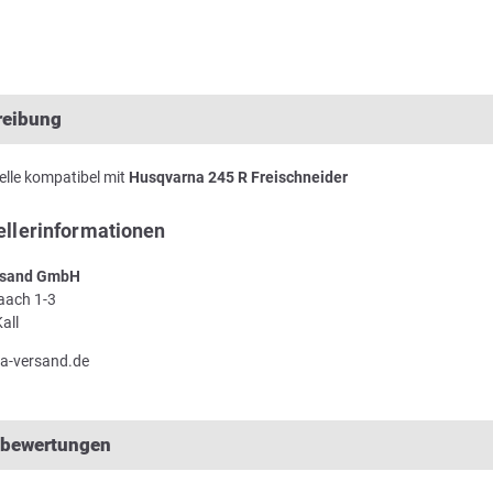
reibung
lle kompatibel mit
Husqvarna 245 R Freischneider
ellerinformationen
sand GmbH
Laach 1-3
all
a-versand.de
lbewertungen