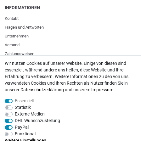
INFORMATIONEN
Kontakt
Fragen und Antworten
Unternehmen
Versand
Zahlungsweisen
Wir nutzen Cookies auf unserer Website. Einige von diesen sind
essenziell, während andere uns helfen, diese Website und Ihre
ZAHLUNGSARTEN / VERSAND
Erfahrung zu verbessern. Weitere Informationen zu den von uns
verwendeten Cookies und Ihren Rechten als Nutzer finden Sie in
Paypal
unserer
Daten­schutz­erklärung
und unserem
Impressum
.
VISA / Mastercard
Essenziell
Vorkasse
Statistik
DHL
Externe Medien
DHL Wunschzustellung
Deutsche Post
PayPal
Funktional
Bei Fragen wenden Sie sich direkt an unser Service-Team.
Weitere Einstellungen